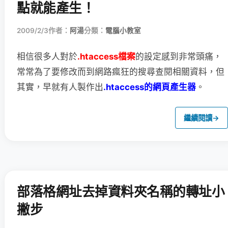
點就能產生！
2009/2/3
作者：
阿湯
分類：
電腦小教室
相信很多人對於
.htaccess檔案
的設定感到非常頭痛，
常常為了要修改而到網路瘋狂的搜尋查閱相關資料，但
其實，早就有人製作出
.htaccess的網頁產生器
。
繼續閱讀
→
部落格網址去掉資料夾名稱的轉址小
撇步