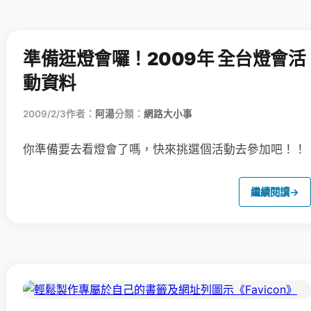
準備逛燈會囉！2009年 全台燈會活
動資料
2009/2/3
作者：
阿湯
分類：
網路大小事
你準備要去看燈會了嗎，快來挑選個活動去參加吧！！
繼續閱讀
→