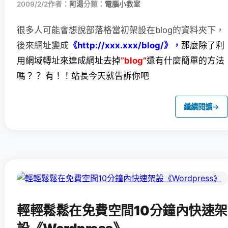
2009/2/2
作者：
阿湯
分類：
電腦小教室
很多人可能會想說部落格當初架設在blog的資料夾下，
後來網址變成
《
http://xxx.xxx/blog/》，
那麼除了利
用網域轉址來達成網址去掉
”blog”
還有什麼簡單的方法
嗎？？ 有！！站長今天就告訴你吧
繼續閱讀
→
輕輕鬆鬆在免費空間10分鐘內快速架