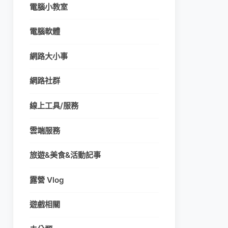
電腦小教室
電腦軟體
網路大小事
網路社群
線上工具/服務
雲端服務
旅遊&美食&活動記事
露營 Vlog
遊戲相關