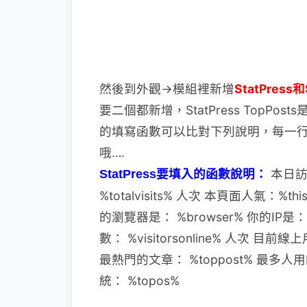
然後到外觀→模組裡新增
StatPress和
要二個都新增，StatPress TopPos
的填寫函數可以比對下列說明，每一行後
哦….
本日訪客
StatPress要填入的函數說明：
%totalvisits% 人次 本頁面人氣：%th
的瀏覽器是： %browser% 你的IP是：
數： %visitorsonline% 人次 目前
最熱門的文章： %toppost% 最多人用
統： %topos%