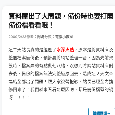
資料庫出了大問題，備份時也要打開
備份檔看看哦！
2009/2/23
作者：
阿湯
分類：
電腦小教室
這二天站長真的是經歷了
水深火熱
，原本是將資料庫及
整個檔案備份後，預計要將
網站整理一番，因為先前架
設時，檔案弄的有點亂七八糟，沒想到將網站資料庫刪
去後，備份的檔案無法完整還原回去，造成這２天文章
連結全部出了問題！跟大家說聲抱歉，站長已經全力搶
修回來了！我們就來看看這原因吧，都是備份檔惹的禍
呀！！！！
繼續閱讀
→