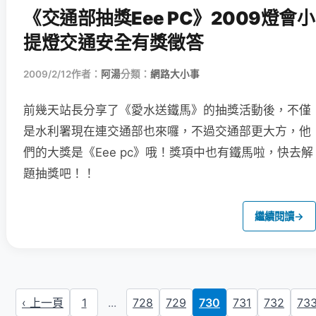
《交通部抽獎Eee PC》2009燈會小
提燈交通安全有獎徵答
2009/2/12
作者：
阿湯
分類：
網路大小事
前幾天站長分享了《愛水送鐵馬》的抽獎活動後，不僅
是水利署
現在連交通部也來囉，不過交通部更大方，他
們的大獎是《Eee pc》哦！獎項中也有鐵馬啦，快去解
題抽獎吧！！
繼續閱讀
→
‹ 上一頁
1
...
728
729
730
731
732
73