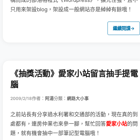
構而成的部落格程式《Wordpress》，擴充性強，且不
只用來架設blog，架設成一般網站亦是綽綽有餘哦！
繼續閱讀
→
《抽獎活動》愛家小站留言抽手提電
腦
2009/2/18
作者：
阿湯
分類：
網路大小事
之前站長有分享過水利署和交通部的活動，現在真的到
處都有，連房仲業也來參
一腳，
幫忙回答
愛家小站
的問
題，就有機會抽中一部筆記型電腦哦！