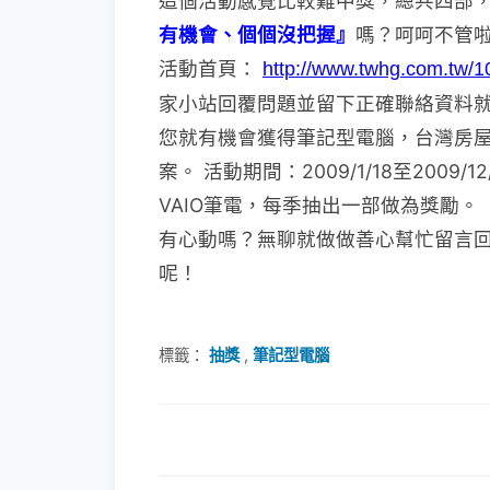
這個活動感覺比較難中獎，總共四部
有機會、個個沒把握』
嗎？呵呵
不管
活動首頁：
http://www.twhg.com.tw/1
家小站回覆問題並留下正確聯絡資料
您就有機會獲得筆記型電
腦，
台灣房
案。
活動期間：
2009/1/18至2009/1
VAIO筆電，每季抽出一部做為獎
勵。
有心動嗎？無聊就做做善心幫忙留言
呢！
標籤：
抽獎
,
筆記型電腦