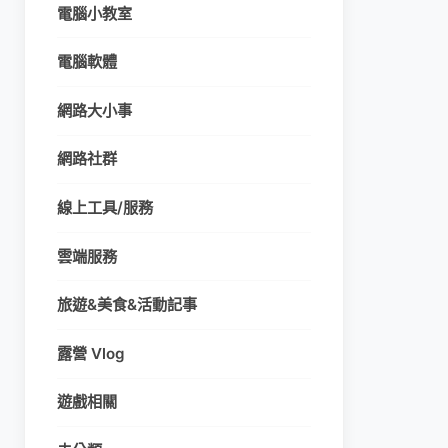
電腦小教室
電腦軟體
網路大小事
網路社群
線上工具/服務
雲端服務
旅遊&美食&活動記事
露營 Vlog
遊戲相關