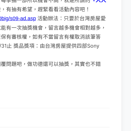
，每季抽一部
所以機會不高，就是所謂的
『人人
啦，有抽有希望，趕緊看看活動內容吧！
活動辦法：只要於台灣房屋愛
0big/s09-ad.asp
就能
有一次
抽獎機
會，留言越多機會相對越多，
屋保
有審核權，如
有不當留言有權取消該筆答
2/31止
獎品獎項：由台灣房屋提供四部Sony
回覆問題吧，做功德還可以抽獎，其實也不
錯