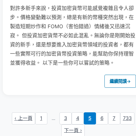
對許多新手來說，投資加密貨幣可能感覺複雜且令人卻
步。價格變動難以預測，總是有新的幣種突然出現，在
製造短期炒作和 FOMO（害怕錯過）情緒後又迅速沉
寂。 但投資加密貨幣不必如此混亂。無論你是剛開始投
資的新手，還是想要進入加密貨幣領域的投資者，都有
一些實際可行的加密貨幣投資策略，能幫助你保持理智
並獲得收益。 以下是一些你可以嘗試的策略。
繼續閱讀
→
‹ 上一頁
1
...
3
4
5
6
7
733
下一頁 ›