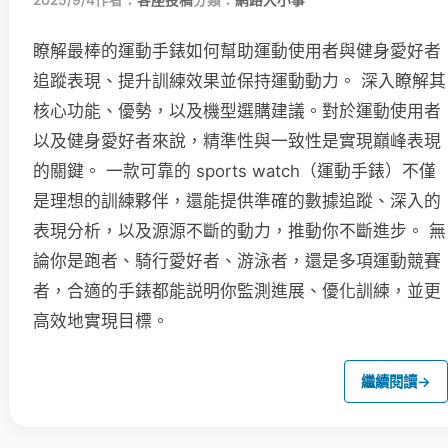
2025/9/4
作者：
客座投稿
分類：
網路大小事
瞭解最棒的運動手錶如何幫助運動使用者與健身愛好者
追蹤表現、提升訓練效果並保持運動動力。 深入瞭解其
核心功能、優勢，以及機型選購建議。對於運動使用者
以及健身愛好者來說，精準性與一致性是實現巔峰表現
的關鍵。 一款可靠的 sports watch（運動手錶）不僅
是理想的訓練夥伴，還能提供準確的數據追蹤、深入的
表現分析，以及源源不斷的動力，推動你不斷進步。 無
論你是跑者、騎行愛好者、游泳者，還是多項運動競賽
者，合適的手錶都能説明你監測進展、優化訓練，並更
高效地實現目標。
繼續閱讀
→