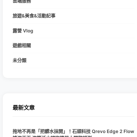
雲端服務
旅遊&美食&活動記事
露營 Vlog
遊戲相關
未分類
最新文章
拖地不再是「把髒水抹開」！石頭科技 Qrevo Edge 2 Flow