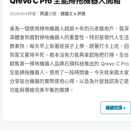
Qrevo C Pro 全能掃拖機器人開箱
2025/9/4
作者：
阿湯
分類：
開箱文 & 評測
身為一個使用掃地機器人超過十年的元老級用戶，我深
深體會到選對掃地機器人的重要性。特別是現代人生活
節奏快，每天早上急著送孩子上學、趕著打卡上班，回
到家又累得半死，根本沒有力氣再拿起拖把打掃。全台
銷售第一掃地機器人品牌石頭科技推出的 Qrevo C Pro
全能掃拖機器人，使用了一段時間後，今天就來跟大家
分享這台機器的實際使用心得，以及為什麼我認為它是
功能與價格完美平衡的選擇。
繼續閱讀
→