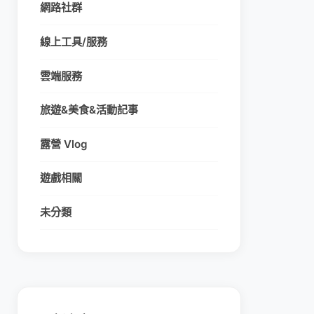
網路社群
線上工具/服務
雲端服務
旅遊&美食&活動記事
露營 Vlog
遊戲相關
未分類