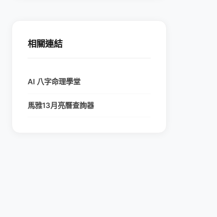
相關連結
AI 八字命理學堂
馬雅13月亮曆查詢器