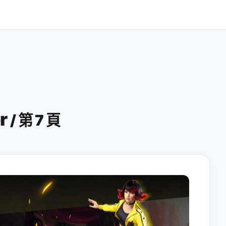
er
/ 第 7 頁