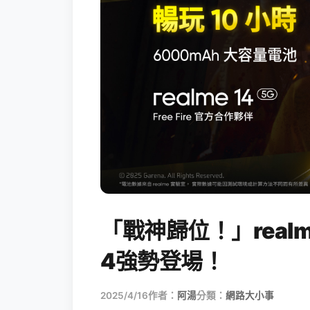
「戰神歸位！」realme
4強勢登場！
2025/4/16
作者：
阿湯
分類：
網路大小事