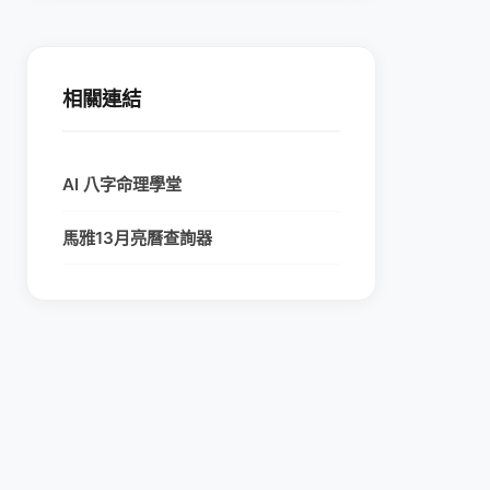
相關連結
AI 八字命理學堂
馬雅13月亮曆查詢器