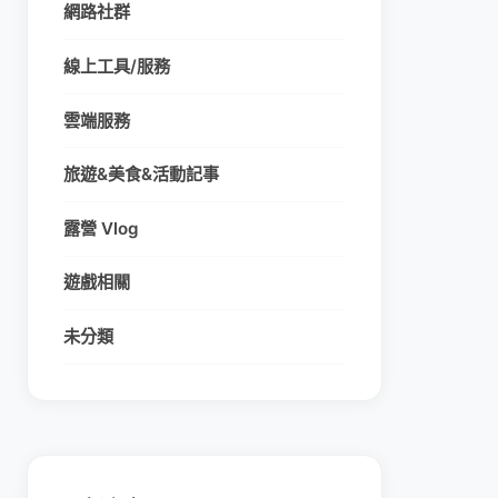
網路社群
線上工具/服務
雲端服務
旅遊&美食&活動記事
露營 Vlog
遊戲相關
未分類