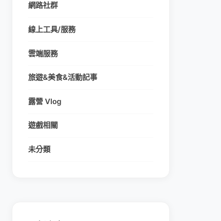
網路社群
線上工具/服務
雲端服務
旅遊&美食&活動記事
露營 Vlog
遊戲相關
未分類