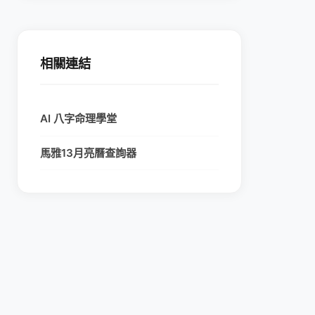
相關連結
AI 八字命理學堂
馬雅13月亮曆查詢器