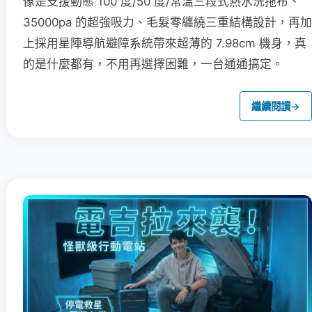
像是支援動態 100 度/50 度/常溫三段式熱水洗拖布、
35000pa 的超強吸力、毛髮零纏繞三重結構設計，再加
上採用星陣導航避障系統帶來超薄的 7.98cm 機身，真
的是什麼都有，不用再選擇困難，一台通通搞定。
繼續閱讀
→