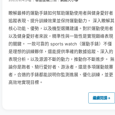
2025/9/4
作者：
客座投稿
分類：
網路大小事
瞭解最棒的運動手錶如何幫助運動使用者與健身愛好者
追蹤表現、提升訓練效果並保持運動動力。 深入瞭解其
核心功能、優勢，以及機型選購建議。對於運動使用者
以及健身愛好者來說，精準性與一致性是實現巔峰表現
的關鍵。 一款可靠的 sports watch（運動手錶）不僅
是理想的訓練夥伴，還能提供準確的數據追蹤、深入的
表現分析，以及源源不斷的動力，推動你不斷進步。 無
論你是跑者、騎行愛好者、游泳者，還是多項運動競賽
者，合適的手錶都能説明你監測進展、優化訓練，並更
高效地實現目標。
繼續閱讀
→