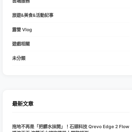
雲端服務
旅遊&美食&活動記事
露營 Vlog
遊戲相關
未分類
最新文章
拖地不再是「把髒水抹開」！石頭科技 Qrevo Edge 2 Flow