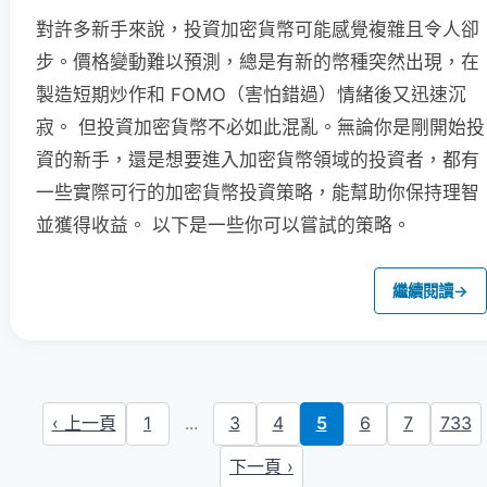
對許多新手來說，投資加密貨幣可能感覺複雜且令人卻
步。價格變動難以預測，總是有新的幣種突然出現，在
製造短期炒作和 FOMO（害怕錯過）情緒後又迅速沉
寂。 但投資加密貨幣不必如此混亂。無論你是剛開始投
資的新手，還是想要進入加密貨幣領域的投資者，都有
一些實際可行的加密貨幣投資策略，能幫助你保持理智
並獲得收益。 以下是一些你可以嘗試的策略。
繼續閱讀
→
‹ 上一頁
1
...
3
4
5
6
7
733
下一頁 ›