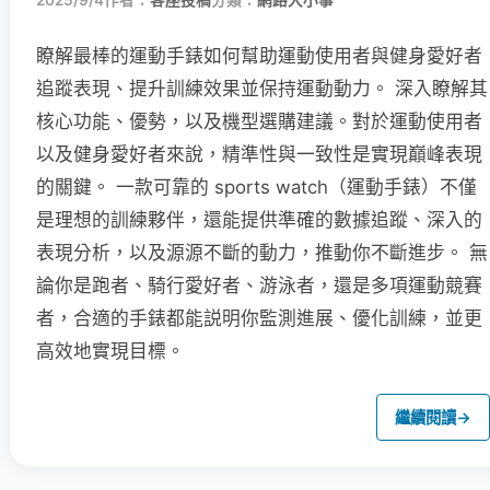
2025/9/4
作者：
客座投稿
分類：
網路大小事
瞭解最棒的運動手錶如何幫助運動使用者與健身愛好者
追蹤表現、提升訓練效果並保持運動動力。 深入瞭解其
核心功能、優勢，以及機型選購建議。對於運動使用者
以及健身愛好者來說，精準性與一致性是實現巔峰表現
的關鍵。 一款可靠的 sports watch（運動手錶）不僅
是理想的訓練夥伴，還能提供準確的數據追蹤、深入的
表現分析，以及源源不斷的動力，推動你不斷進步。 無
論你是跑者、騎行愛好者、游泳者，還是多項運動競賽
者，合適的手錶都能説明你監測進展、優化訓練，並更
高效地實現目標。
繼續閱讀
→