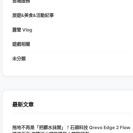
雲端服務
旅遊&美食&活動記事
露營 Vlog
遊戲相關
未分類
最新文章
拖地不再是「把髒水抹開」！石頭科技 Qrevo Edge 2 Flow