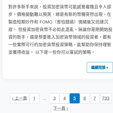
對許多新手來說，投資加密貨幣可能感覺複雜且令人卻
步。價格變動難以預測，總是有新的幣種突然出現，在
製造短期炒作和 FOMO（害怕錯過）情緒後又迅速沉
寂。 但投資加密貨幣不必如此混亂。無論你是剛開始投
資的新手，還是想要進入加密貨幣領域的投資者，都有
一些實際可行的加密貨幣投資策略，能幫助你保持理智
並獲得收益。 以下是一些你可以嘗試的策略。
繼續閱讀
→
‹ 上一頁
1
...
3
4
5
6
7
733
下一頁 ›