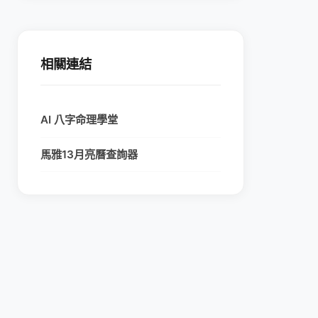
相關連結
AI 八字命理學堂
馬雅13月亮曆查詢器