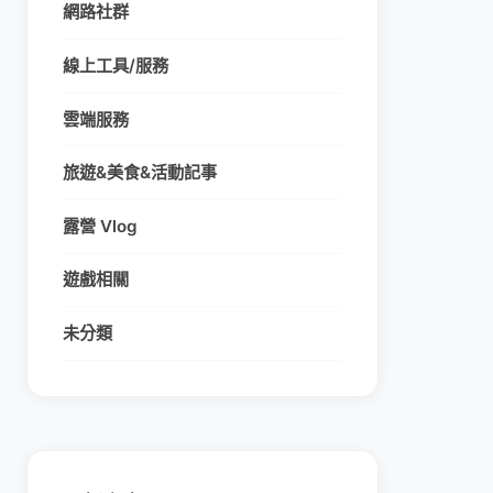
網路社群
線上工具/服務
雲端服務
旅遊&美食&活動記事
露營 Vlog
遊戲相關
未分類