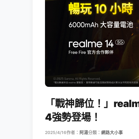
「戰神歸位！」realme
4強勢登場！
2025/4/16
作者：
阿湯
分類：
網路大小事