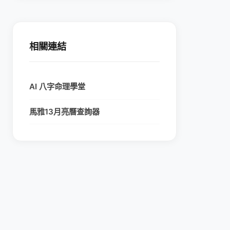
相關連結
AI 八字命理學堂
馬雅13月亮曆查詢器