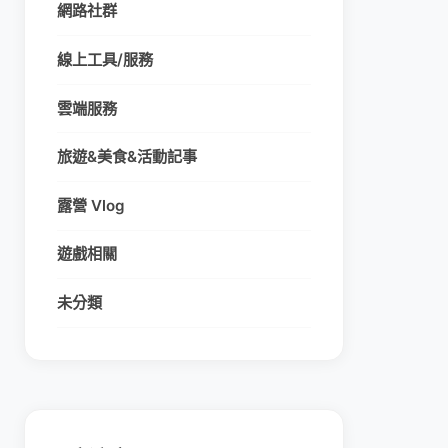
網路社群
線上工具/服務
雲端服務
旅遊&美食&活動記事
露營 Vlog
遊戲相關
未分類