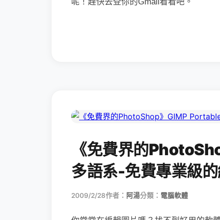
呢！趕快去登你的Gmail看看吧。
《免費界的PhotoShop》
多語系-免費專業級的
2009/2/28
作者：
阿湯
分類：
電腦軟體