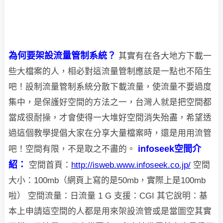
為何要架設流量管制系統？
其實有在各大地方下載一
些大檔案的人，相必對這流量管制應該是一點也不陌生
吧！
設制流量管制系統分散下載流量，使流量不要過度
集中，是保護好空間的方法之一，台灣人就是把空間都
當成很耐操，才會使得一大堆好空間消失殆盡，希望透
過這個教
學提倡大家在分享大量檔案時，還是用用流管
infoseek空間介
吧！空間有限，不是取之不盡的。
紹：
空間首頁：
http://isweb.www.infoseek.co.jp/
空間
大小：100mb（網頁上寫的是50mb，實際上是100mb
啦）
空間流量：日流量 1 G
支援：CGI
其它說明：基
本上申請這空間的人都是用來架設流管或是當圖空其實