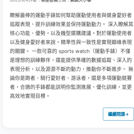
2025/9/4
作者：
客座投稿
分類：
網路大小事
瞭解最棒的運動手錶如何幫助運動使用者與健身愛好者
追蹤表現、提升訓練效果並保持運動動力。 深入瞭解其
核心功能、優勢，以及機型選購建議。對於運動使用者
以及健身愛好者來說，精準性與一致性是實現巔峰表現
的關鍵。 一款可靠的 sports watch（運動手錶）不僅
是理想的訓練夥伴，還能提供準確的數據追蹤、深入的
表現分析，以及源源不斷的動力，推動你不斷進步。 無
論你是跑者、騎行愛好者、游泳者，還是多項運動競賽
者，合適的手錶都能説明你監測進展、優化訓練，並更
高效地實現目標。
繼續閱讀
→