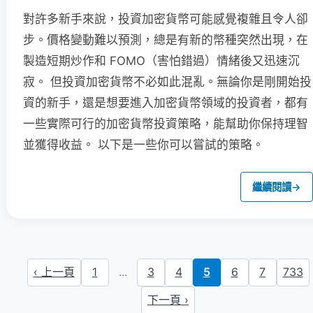
對許多新手來說，投資加密貨幣可能感覺複雜且令人卻
步。價格變動難以預測，總是有新的幣種突然出現，在
製造短期炒作和 FOMO（害怕錯過）情緒後又迅速沉
寂。 但投資加密貨幣不必如此混亂。無論你是剛開始投
資的新手，還是想要進入加密貨幣領域的投資者，都有
一些實際可行的加密貨幣投資策略，能幫助你保持理智
並獲得收益。 以下是一些你可以嘗試的策略。
繼續閱讀
→
‹ 上一頁
1
...
3
4
5
6
7
733
下一頁 ›