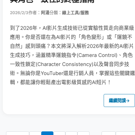
2026/2/3
作者：
阿湯
分類：
線上工具/服務
到了2026年，AI影片生成技術已從實驗性質走向商業級
應用。你是否還在為AI影片的「角色變形」或「運鏡不
自然」感到頭痛？本文將深入解析2026年最新的AI影片
生成技巧，涵蓋精準運鏡指令(Camera Control)、角色
一致性鎖定(Character Consistency)以及聲音同步技
術。無論你是YouTuber還是行銷人員，掌握這些關鍵邏
輯，都能讓你輕鬆產出電影級質感的AI短片！
繼續閱讀
→