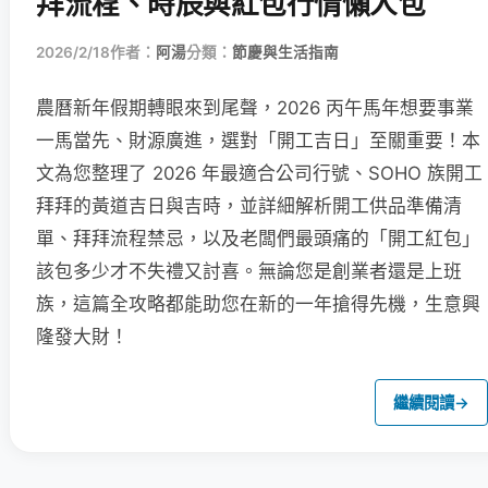
拜流程、時辰與紅包行情懶人包
2026/2/18
作者：
阿湯
分類：
節慶與生活指南
農曆新年假期轉眼來到尾聲，2026 丙午馬年想要事業
一馬當先、財源廣進，選對「開工吉日」至關重要！本
文為您整理了 2026 年最適合公司行號、SOHO 族開工
拜拜的黃道吉日與吉時，並詳細解析開工供品準備清
單、拜拜流程禁忌，以及老闆們最頭痛的「開工紅包」
該包多少才不失禮又討喜。無論您是創業者還是上班
族，這篇全攻略都能助您在新的一年搶得先機，生意興
隆發大財！
繼續閱讀
→