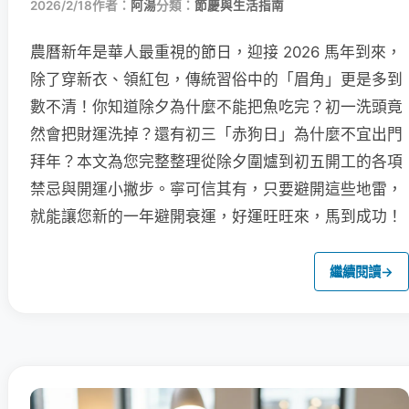
2026/2/18
作者：
阿湯
分類：
節慶與生活指南
農曆新年是華人最重視的節日，迎接 2026 馬年到來，
除了穿新衣、領紅包，傳統習俗中的「眉角」更是多到
數不清！你知道除夕為什麼不能把魚吃完？初一洗頭竟
然會把財運洗掉？還有初三「赤狗日」為什麼不宜出門
拜年？本文為您完整整理從除夕圍爐到初五開工的各項
禁忌與開運小撇步。寧可信其有，只要避開這些地雷，
就能讓您新的一年避開衰運，好運旺旺來，馬到成功！
繼續閱讀
→