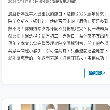
2026/2/18
作者：
阿湯
分類：
節慶與生活指南
農曆新年是華人最重視的節日，迎接 2026 馬年到來，
除了穿新衣、領紅包，傳統習俗中的「眉角」更是多到
數不清！你知道除夕為什麼不能把魚吃完？初一洗頭竟
然會把財運洗掉？還有初三「赤狗日」為什麼不宜出門
拜年？本文為您完整整理從除夕圍爐到初五開工的各項
禁忌與開運小撇步。寧可信其有，只要避開這些地雷，
就能讓您新的一年避開衰運，好運旺旺來，馬到成功！
繼續閱讀
→