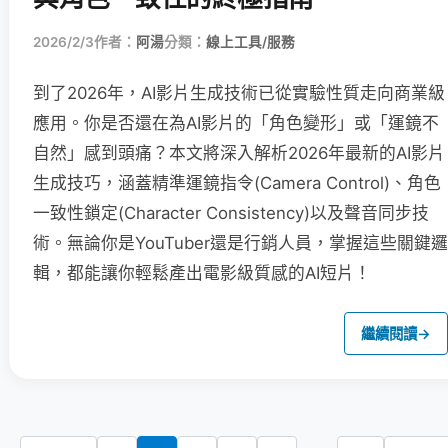
2026/2/3
作者：
阿湯
分類：
線上工具/服務
到了2026年，AI影片生成技術已從實驗性質走向商業級
應用。你是否還在為AI影片的「角色變形」或「運鏡不
自然」感到頭痛？本文將深入解析2026年最新的AI影片
生成技巧，涵蓋精準運鏡指令(Camera Control)、角色
一致性鎖定(Character Consistency)以及聲音同步技
術。無論你是YouTuber還是行銷人員，掌握這些關鍵邏
輯，都能讓你輕鬆產出電影級質感的AI短片！
繼續閱讀
→