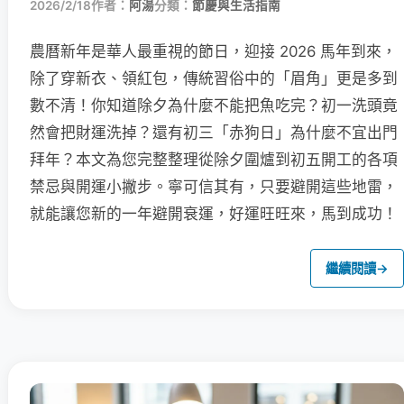
2026/2/18
作者：
阿湯
分類：
節慶與生活指南
農曆新年是華人最重視的節日，迎接 2026 馬年到來，
除了穿新衣、領紅包，傳統習俗中的「眉角」更是多到
數不清！你知道除夕為什麼不能把魚吃完？初一洗頭竟
然會把財運洗掉？還有初三「赤狗日」為什麼不宜出門
拜年？本文為您完整整理從除夕圍爐到初五開工的各項
禁忌與開運小撇步。寧可信其有，只要避開這些地雷，
就能讓您新的一年避開衰運，好運旺旺來，馬到成功！
繼續閱讀
→