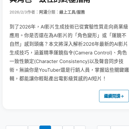
2026/2/3
作者：
阿湯
分類：
線上工具/服務
到了2026年，AI影片生成技術已從實驗性質走向商業級
應用。你是否還在為AI影片的「角色變形」或「運鏡不
自然」感到頭痛？本文將深入解析2026年最新的AI影片
生成技巧，涵蓋精準運鏡指令(Camera Control)、角色
一致性鎖定(Character Consistency)以及聲音同步技
術。無論你是YouTuber還是行銷人員，掌握這些關鍵邏
輯，都能讓你輕鬆產出電影級質感的AI短片！
繼續閱讀
→