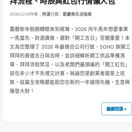
拜流程、時辰與紅包行情懶人包
2026/2/18
作者：
阿湯
分類：
節慶與生活指南
農曆新年假期轉眼來到尾聲，2026 丙午馬年想要事業
一馬當先、財源廣進，選對「開工吉日」至關重要！本
文為您整理了 2026 年最適合公司行號、SOHO 族開工
拜拜的黃道吉日與吉時，並詳細解析開工供品準備清
單、拜拜流程禁忌，以及老闆們最頭痛的「開工紅包」
該包多少才不失禮又討喜。無論您是創業者還是上班
族，這篇全攻略都能助您在新的一年搶得先機，生意興
隆發大財！
繼續閱讀
→