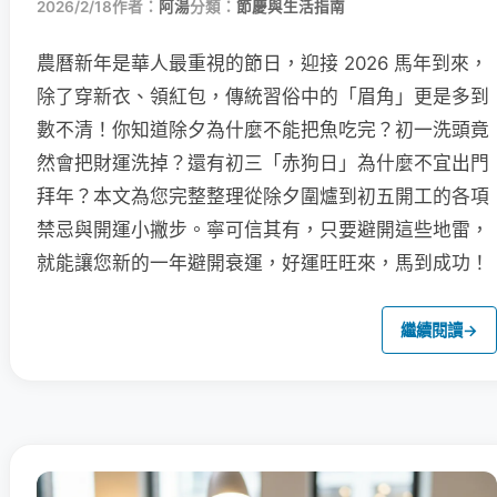
2026/2/18
作者：
阿湯
分類：
節慶與生活指南
農曆新年是華人最重視的節日，迎接 2026 馬年到來，
除了穿新衣、領紅包，傳統習俗中的「眉角」更是多到
數不清！你知道除夕為什麼不能把魚吃完？初一洗頭竟
然會把財運洗掉？還有初三「赤狗日」為什麼不宜出門
拜年？本文為您完整整理從除夕圍爐到初五開工的各項
禁忌與開運小撇步。寧可信其有，只要避開這些地雷，
就能讓您新的一年避開衰運，好運旺旺來，馬到成功！
繼續閱讀
→