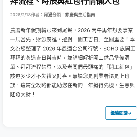
拜流程、時辰與紅包行情懶人包
2026/2/18
作者：
阿湯
分類：
節慶與生活指南
農曆新年假期轉眼來到尾聲，2026 丙午馬年想要事業
一馬當先、財源廣進，選對「開工吉日」至關重要！本
文為您整理了 2026 年最適合公司行號、SOHO 族開工
拜拜的黃道吉日與吉時，並詳細解析開工供品準備清
單、拜拜流程禁忌，以及老闆們最頭痛的「開工紅包」
該包多少才不失禮又討喜。無論您是創業者還是上班
族，這篇全攻略都能助您在新的一年搶得先機，生意興
隆發大財！
繼續閱讀
→