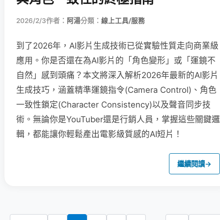
2026/2/3
作者：
阿湯
分類：
線上工具/服務
到了2026年，AI影片生成技術已從實驗性質走向商業級
應用。你是否還在為AI影片的「角色變形」或「運鏡不
自然」感到頭痛？本文將深入解析2026年最新的AI影片
生成技巧，涵蓋精準運鏡指令(Camera Control)、角色
一致性鎖定(Character Consistency)以及聲音同步技
術。無論你是YouTuber還是行銷人員，掌握這些關鍵邏
輯，都能讓你輕鬆產出電影級質感的AI短片！
繼續閱讀
→