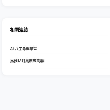
相關連結
AI 八字命理學堂
馬雅13月亮曆查詢器