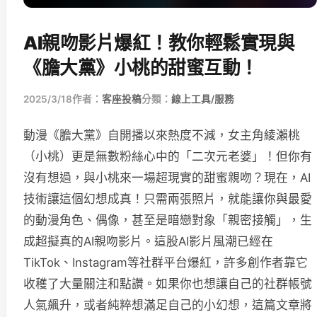
AI親吻影片爆紅！教你輕鬆實現與
《膽大黨》小桃的甜蜜互動！
2025/3/18
作者：
客座投稿
分類：
線上工具/服務
動漫《膽大黨》自開播以來熱度不減，女主角綾瀨桃
（小桃）更是無數粉絲心中的「二次元老婆」！但你有
沒有想過，與小桃來一場超現實的甜蜜親吻？現在，AI
技術讓這個幻想成真！只需兩張照片，就能讓你與最愛
的動漫角色、偶像，甚至是暗戀對象「親密接觸」，生
成超擬真的AI親吻影片。這股AI影片風潮已經在
TikTok、Instagram等社群平台爆紅，許多創作者靠它
收穫了大量關注和點讚。如果你也想讓自己的社群帳號
人氣飆升，或者純粹想滿足自己的小幻想，這篇文章將