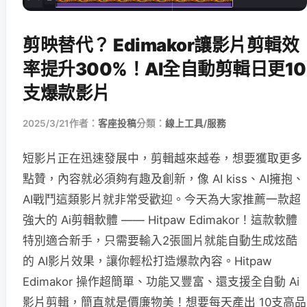
剪映替代？ Edimakor讓影片剪輯效
率提升300%！AI全自動剪輯日更10
支爆款影片
2025/3/21
作者：
客座投稿
分類：
線上工具/服務
短影片正在迅速發展中，剪輯越來越卷，想要獲取更多
點贊，內容就必須夠有趣及創新，像 AI kiss、AI擁抱、
AI戰鬥這類影片就非常受歡迎。今天為大家推薦一款超
強大的 Ai剪輯軟體 —— Hitpaw Edimakor！這款軟體
特別適合新手，只需要輸入2張圖片就能自動生成炫酷
的 AI影片效果，讓你輕松打造爆款內容。Hitpaw
Edimakor 操作超簡單、功能又豐富、還支援全自動 Ai
影片剪輯，簡直就是價廉物美！想要每天產出 10支高品