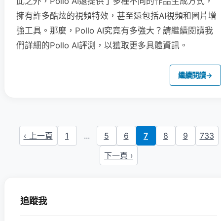
此之外，Pollo AI還提供了多種不同的作品生成方式，
擁有許多酷炫的視頻特效，甚至還包括AI視頻和圖片增
強工具。那麼，Pollo AI究竟有多強大？請繼續閱讀我
們詳細的Pollo AI評測，以獲取更多具體資訊。
繼續閱讀
→
‹ 上一頁
1
...
5
6
7
8
9
733
下一頁 ›
追蹤我