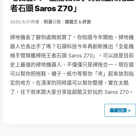
者石頭 Saros Z70」
2025/3/31
作者：
阿湯
分類：
開箱文 & 評測
掃地機長了腳到處跑就算了，你知道今年開始，掃地機
器人也長出手了嗎？石頭科技今年再創新推出「全能機
械手臂旗艦掃拖王者石頭 Saros Z70」，可以說是目前
史上最強的掃地機器人，不僅僅只是掃拖合一，現在還
可以幫你把拖鞋、襪子、紙巾等幫你「夾」起來放到指
定的地方，在清潔的同時還可以幫你整理，實在太酷
了，往下就來跟大家分享這超酷又好玩的 Saros Z70。
繼續閱讀
→