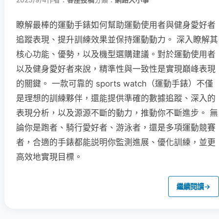
2025/9/4
作者：
客座投稿
分類：
網路大小事
瞭解最棒的運動手錶如何幫助運動使用者與健身愛好者
追蹤表現、提升訓練效果並保持運動動力。 深入瞭解其
核心功能、優勢，以及機型選購建議。對於運動使用者
以及健身愛好者來說，精準性與一致性是實現巔峰表現
的關鍵。 一款可靠的 sports watch（運動手錶）不僅
是理想的訓練夥伴，還能提供準確的數據追蹤、深入的
表現分析，以及源源不斷的動力，推動你不斷進步。 無
論你是跑者、騎行愛好者、游泳者，還是多項運動競賽
者，合適的手錶都能説明你監測進展、優化訓練，並更
高效地實現目標。
繼續閱讀
→