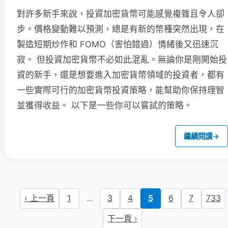
對許多新手來說，投資加密貨幣可能感覺複雜且令人卻
步。價格變動難以預測，總是有新的幣種突然出現，在
製造短期炒作和 FOMO（害怕錯過）情緒後又迅速沉
寂。 但投資加密貨幣不必如此混亂。無論你是剛開始投
資的新手，還是想要進入加密貨幣領域的投資者，都有
一些實際可行的加密貨幣投資策略，能幫助你保持理智
並獲得收益。 以下是一些你可以嘗試的策略。
繼續閱讀
→
‹ 上一頁
1
...
3
4
5
6
7
733
下一頁 ›