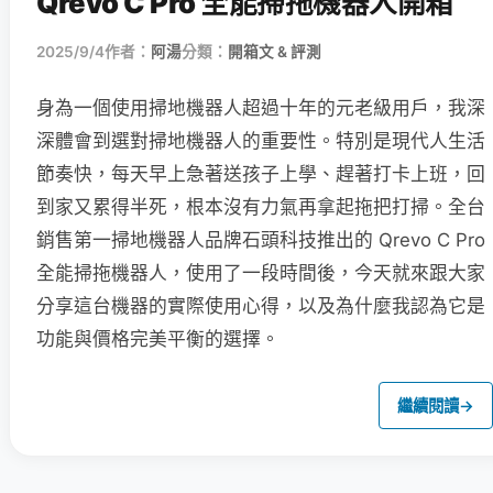
Qrevo C Pro 全能掃拖機器人開箱
2025/9/4
作者：
阿湯
分類：
開箱文 & 評測
身為一個使用掃地機器人超過十年的元老級用戶，我深
深體會到選對掃地機器人的重要性。特別是現代人生活
節奏快，每天早上急著送孩子上學、趕著打卡上班，回
到家又累得半死，根本沒有力氣再拿起拖把打掃。全台
銷售第一掃地機器人品牌石頭科技推出的 Qrevo C Pro
全能掃拖機器人，使用了一段時間後，今天就來跟大家
分享這台機器的實際使用心得，以及為什麼我認為它是
功能與價格完美平衡的選擇。
繼續閱讀
→