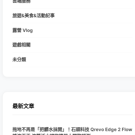
雲端服務
旅遊&美食&活動記事
露營 Vlog
遊戲相關
未分類
最新文章
拖地不再是「把髒水抹開」！石頭科技 Qrevo Edge 2 Flow