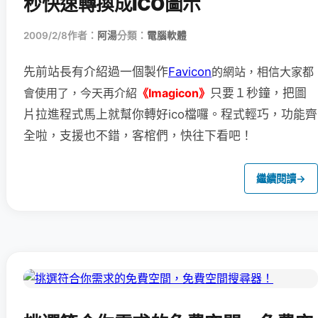
秒快速轉換成ICO圖示
2009/2/8
作者：
阿湯
分類：
電腦軟體
先前站長有介紹過一個製作
Favicon
的網站，相信大家都
會使用了，
今天再介紹
《Imagicon》
只要１秒鐘，把圖
片拉進程式馬上就幫你轉好ico檔囉。程式輕巧，功能齊
全啦，支援也不錯，客棺們，快往下看吧！
繼續閱讀
→