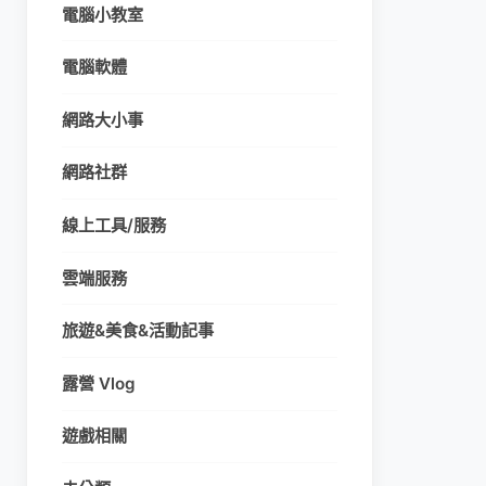
電腦小教室
電腦軟體
網路大小事
網路社群
線上工具/服務
雲端服務
旅遊&美食&活動記事
露營 Vlog
遊戲相關