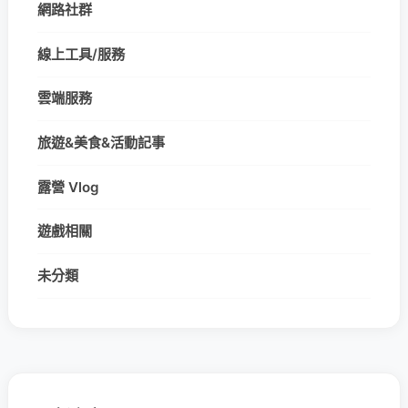
網路社群
線上工具/服務
雲端服務
旅遊&美食&活動記事
露營 Vlog
遊戲相關
未分類