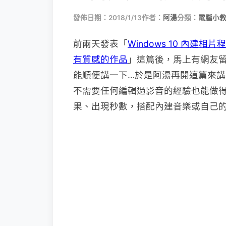
發佈日期：2018/1/13
作者：
阿湯
分類：
電腦小
前兩天發表「
Windows 10 內
有質感的作品
」這篇後，馬上有網友
能順便講一下…於是阿湯再開這篇來
不需要任何編輯過影音的經驗也能做
果、出現秒數，搭配內建音樂或自己的