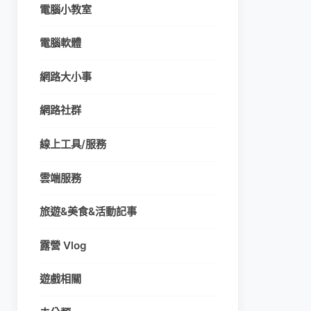
電腦小教室
電腦軟體
網路大小事
網路社群
線上工具/服務
雲端服務
旅遊&美食&活動記事
露營 Vlog
遊戲相關