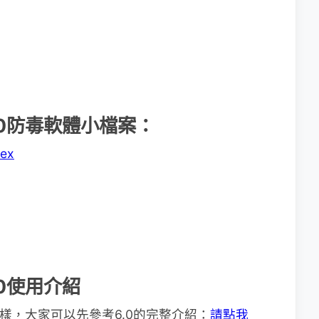
us 7.0防毒軟體小檔案：
dex
 7.0使用介紹
二樣，大家可以先參考6.0的完整介紹：
請點我