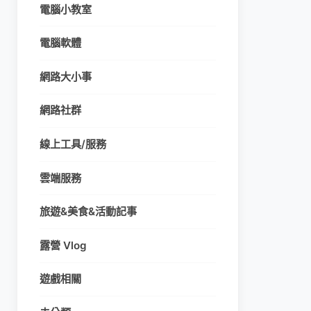
電腦小教室
電腦軟體
網路大小事
網路社群
線上工具/服務
雲端服務
旅遊&美食&活動記事
露營 Vlog
遊戲相關