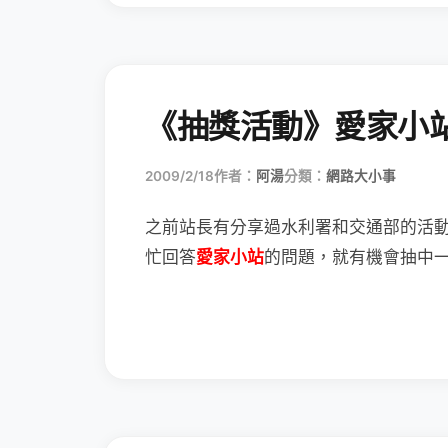
《抽獎活動》愛家小
2009/2/18
作者：
阿湯
分類：
網路大小事
之前站長有分享過水利署和交通部的活
忙回答
愛家小站
的問題，就有機會抽中