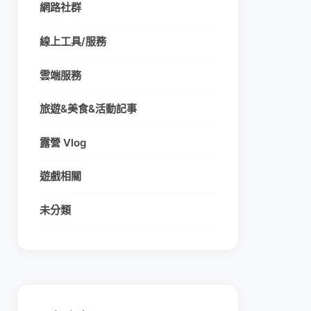
網路社群
線上工具/服務
雲端服務
旅遊&美食&活動記事
露營 Vlog
遊戲相關
未分類