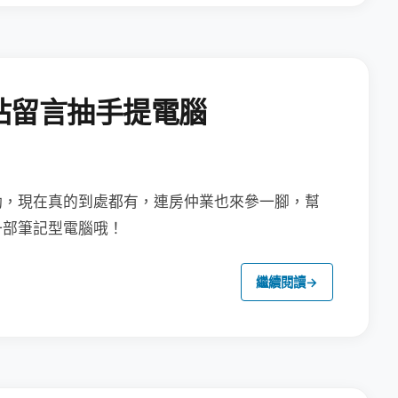
站留言抽手提電腦
動，現在真的到處都有，連房仲業也來參
一腳，
幫
一部筆記型電腦哦！
繼續閱讀
→