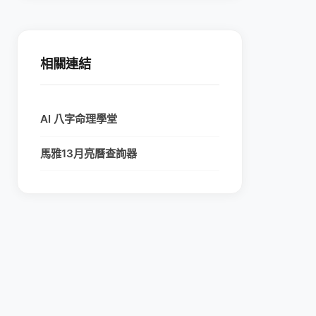
相關連結
AI 八字命理學堂
馬雅13月亮曆查詢器