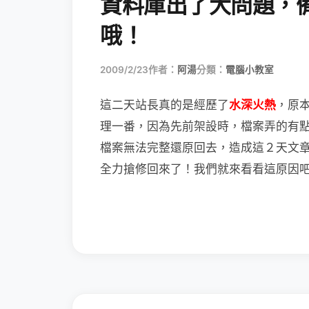
資料庫出了大問題，
哦！
2009/2/23
作者：
阿湯
分類：
電腦小教室
這二天站長真的是經歷了
水深火熱
，原
理一番，因為先前架設時，檔案弄的有
檔案無法完整還原回去，造成這２天文
全力搶修回來了！我們就來看看這原因