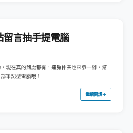
站留言抽手提電腦
動，現在真的到處都有，連房仲業也來參
一腳，
幫
一部筆記型電腦哦！
繼續閱讀
→