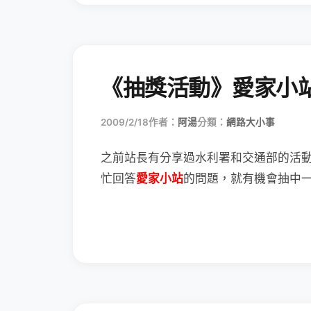
《抽獎活動》愛家小
2009/2/18
作者：
阿湯
分類：
網路大小事
之前站長有分享過水利署和交通部的活
忙回答
愛家小站
的問題，就有機會抽中