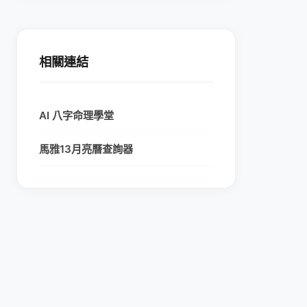
相關連結
AI 八字命理學堂
馬雅13月亮曆查詢器