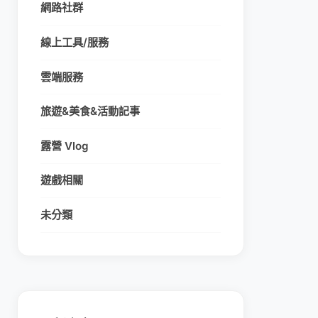
網路社群
線上工具/服務
雲端服務
旅遊&美食&活動記事
露營 Vlog
遊戲相關
未分類