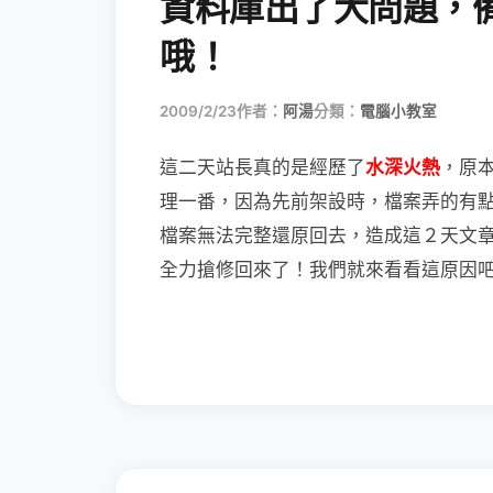
資料庫出了大問題，
哦！
2009/2/23
作者：
阿湯
分類：
電腦小教室
這二天站長真的是經歷了
水深火熱
，原
理一番，因為先前架設時，檔案弄的有
檔案無法完整還原回去，造成這２天文
全力搶修回來了！我們就來看看這原因