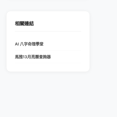
相關連結
AI 八字命理學堂
馬雅13月亮曆查詢器