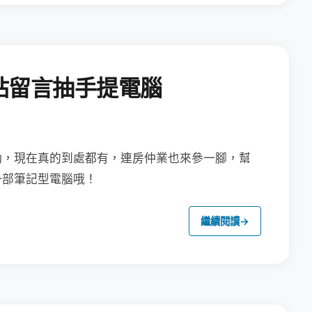
站留言抽手提電腦
動，現在真的到處都有，連房仲業也來參
一腳，
幫
一部筆記型電腦哦！
繼續閱讀
→