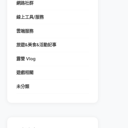
網路社群
線上工具/服務
雲端服務
旅遊&美食&活動記事
露營 Vlog
遊戲相關
未分類