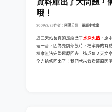
資料庫出了大問題，
哦！
2009/2/23
作者：
阿湯
分類：
電腦小教室
這二天站長真的是經歷了
水深火熱
，原
理一番，因為先前架設時，檔案弄的有
檔案無法完整還原回去，造成這２天文
全力搶修回來了！我們就來看看這原因