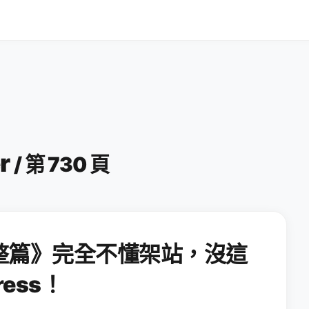
er
/ 第 730 頁
整篇》完全不懂架站，沒這
ess！