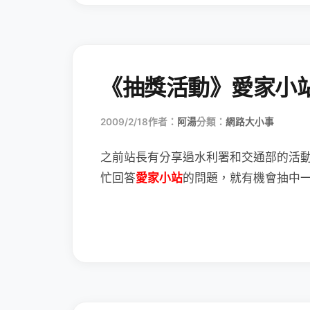
《抽獎活動》愛家小
2009/2/18
作者：
阿湯
分類：
網路大小事
之前站長有分享過水利署和交通部的活
忙回答
愛家小站
的問題，就有機會抽中