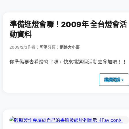
準備逛燈會囉！2009年 全台燈會活
動資料
2009/2/3
作者：
阿湯
分類：
網路大小事
你準備要去看燈會了嗎，快來挑選個活動去參加吧！！
繼續閱讀
→