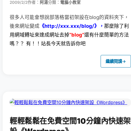
2009/2/2
作者：
阿湯
分類：
電腦小教室
很多人可能會想說部落格當初架設在blog的資料夾下，
後來網址變成
《
http://xxx.xxx/blog/》，
那麼除了利
用網域轉址來達成網址去掉
”blog”
還有什麼簡單的方法
嗎？？ 有！！站長今天就告訴你吧
繼續閱讀
→
輕輕鬆鬆在免費空間10分鐘內快速架