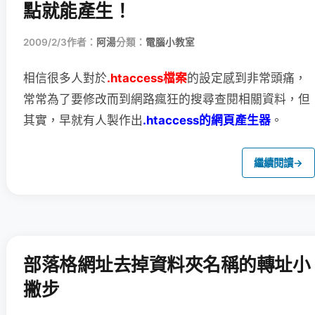
點就能產生！
2009/2/3
作者：
阿湯
分類：
電腦小教室
相信很多人對於
.htaccess檔案
的設定感到非常頭痛，
常常為了要修改而到網路瘋狂的搜尋查閱相關資料，但
其實，早就有人製作出
.htaccess的網頁產生器
。
繼續閱讀
→
部落格網址去掉資料夾名稱的轉址小
撇步