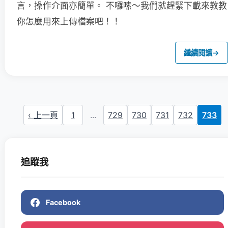
言，操作介面亦簡單。
不囉嗦～我們就趕緊下載來教教
你怎麼用來上傳檔案吧！！
繼續閱讀
→
‹ 上一頁
1
...
729
730
731
732
733
追蹤我
Facebook