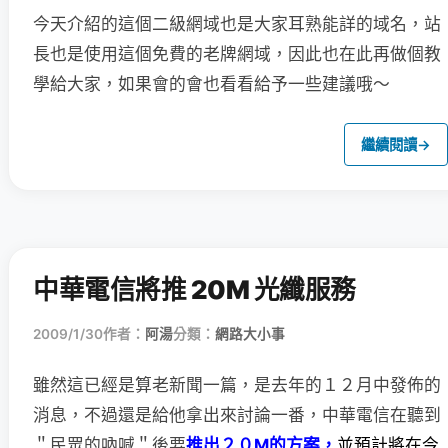
今天介紹的這個二級網域也是大家耳熟能詳的域名，站
長也是使用這個免費的老牌網域，因此也在此再做個教
學給大家，如果會的會也看看給予一些建議哦～
繼續閱讀
→
中華電信將推 20M 光纖服務
2009/1/30
作者：
阿湯
分類：
網路大小事
雖然這已經是算老新聞一篇，是去年的１２月中發佈的
消息，
不過還是給他拿出來討論一番，中華電信在聽到
＂民眾的吶喊＂後要
推出２０M的方案，
並預計將在今