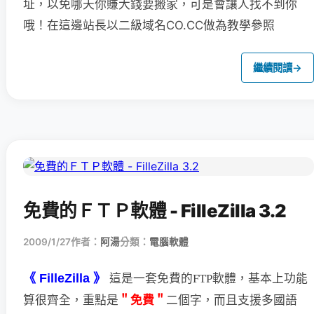
址，以免哪天你賺大錢要搬家，可是會讓人找不到你
哦！在這邊站長以二級域名CO.CC做為教學參照
繼續閱讀
→
免費的ＦＴＰ軟體 - FilleZilla 3.2
2009/1/27
作者：
阿湯
分類：
電腦軟體
《 FilleZilla 》
這是一套免費的FTP軟體，基本上功能
＂免費＂
二個字，
而且支援多國語
算很齊全，重點是