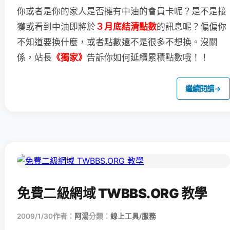
你或者是你的家人是否擁有中油的會員卡呢？
是不是接
獲或看到中油即將於
３月底結清點數
的訊息呢？
偏偏你
不知道要換什麼，或者點數還不是很多不想換。
沒關
係，站長
《獨家》
告訴你如何延續累積點數哦！！
繼續閱讀
→
免費二級網域 TWBBS.ORG 教學
2009/1/30
作者：
阿湯
分類：
線上工具/服務