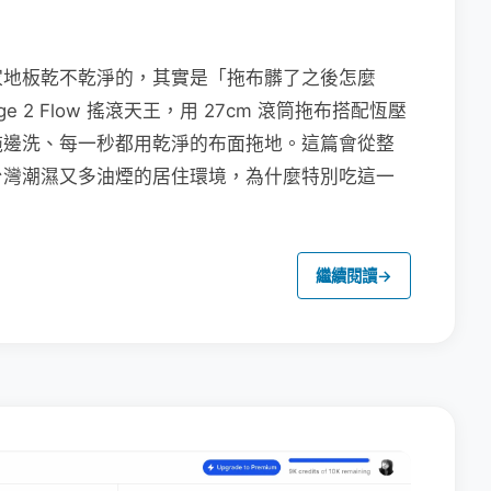
家地板乾不乾淨的，其實是「拖布髒了之後怎麼
e 2 Flow 搖滾天王，用 27cm 滾筒拖布搭配恆壓
拖邊洗、每一秒都用乾淨的布面拖地。這篇會從整
台灣潮濕又多油煙的居住環境，為什麼特別吃這一
繼續閱讀
→