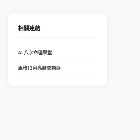
相關連結
AI 八字命理學堂
馬雅13月亮曆查詢器