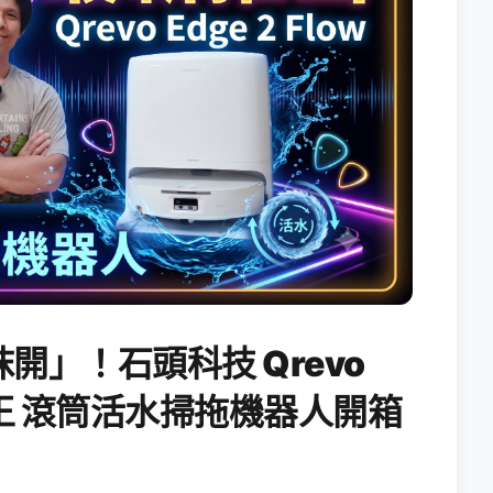
開」！石頭科技 Qrevo
搖滾天王 滾筒活水掃拖機器人開箱