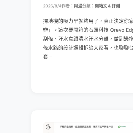
2026/8/4
作者：
阿湯
分類：
開箱文 & 評測
掃地機的吸力早就夠用了，真正決定你
辦」。這次要開箱的石頭科技 Qrevo Edg
刮條、汙水盒跟清水汙水分離，做到邊
條水路的設計邏輯拆給大家看，也聊聊
套。