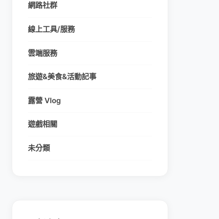
網路社群
線上工具/服務
雲端服務
旅遊&美食&活動記事
露營 Vlog
遊戲相關
未分類