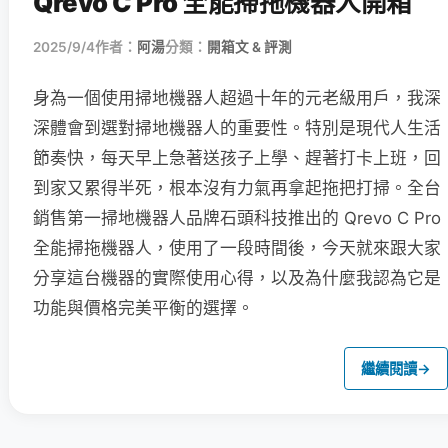
Qrevo C Pro 全能掃拖機器人開箱
2025/9/4
作者：
阿湯
分類：
開箱文 & 評測
身為一個使用掃地機器人超過十年的元老級用戶，我深
深體會到選對掃地機器人的重要性。特別是現代人生活
節奏快，每天早上急著送孩子上學、趕著打卡上班，回
到家又累得半死，根本沒有力氣再拿起拖把打掃。全台
銷售第一掃地機器人品牌石頭科技推出的 Qrevo C Pro
全能掃拖機器人，使用了一段時間後，今天就來跟大家
分享這台機器的實際使用心得，以及為什麼我認為它是
功能與價格完美平衡的選擇。
繼續閱讀
→