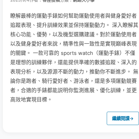
2025/9/4
作者：
客座投稿
分類：
網路大小事
瞭解最棒的運動手錶如何幫助運動使用者與健身愛好者
追蹤表現、提升訓練效果並保持運動動力。 深入瞭解其
核心功能、優勢，以及機型選購建議。對於運動使用者
以及健身愛好者來說，精準性與一致性是實現巔峰表現
的關鍵。 一款可靠的 sports watch（運動手錶）不僅
是理想的訓練夥伴，還能提供準確的數據追蹤、深入的
表現分析，以及源源不斷的動力，推動你不斷進步。 無
論你是跑者、騎行愛好者、游泳者，還是多項運動競賽
者，合適的手錶都能説明你監測進展、優化訓練，並更
高效地實現目標。
繼續閱讀
→