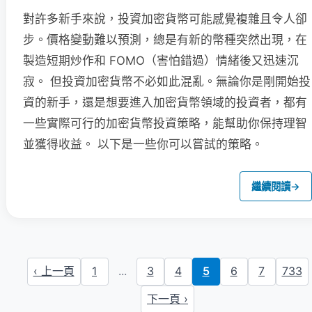
對許多新手來說，投資加密貨幣可能感覺複雜且令人卻
步。價格變動難以預測，總是有新的幣種突然出現，在
製造短期炒作和 FOMO（害怕錯過）情緒後又迅速沉
寂。 但投資加密貨幣不必如此混亂。無論你是剛開始投
資的新手，還是想要進入加密貨幣領域的投資者，都有
一些實際可行的加密貨幣投資策略，能幫助你保持理智
並獲得收益。 以下是一些你可以嘗試的策略。
繼續閱讀
→
‹ 上一頁
1
...
3
4
5
6
7
733
下一頁 ›