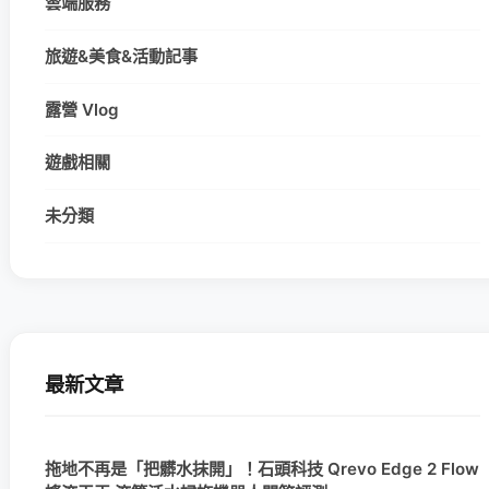
雲端服務
旅遊&美食&活動記事
露營 Vlog
遊戲相關
未分類
最新文章
拖地不再是「把髒水抹開」！石頭科技 Qrevo Edge 2 Flow