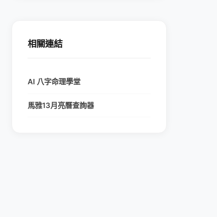
相關連結
AI 八字命理學堂
馬雅13月亮曆查詢器