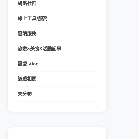
網路社群
線上工具/服務
雲端服務
旅遊&美食&活動記事
露營 Vlog
遊戲相關
未分類