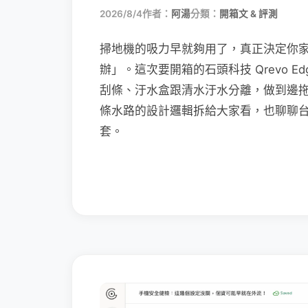
2026/8/4
作者：
阿湯
分類：
開箱文 & 評測
掃地機的吸力早就夠用了，真正決定你
辦」。這次要開箱的石頭科技 Qrevo Edg
刮條、汙水盒跟清水汙水分離，做到邊
條水路的設計邏輯拆給大家看，也聊聊
套。