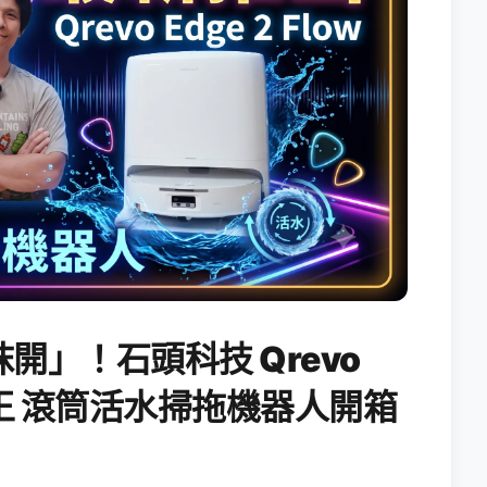
開」！石頭科技 Qrevo
搖滾天王 滾筒活水掃拖機器人開箱