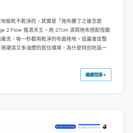
家地板乾不乾淨的，其實是「拖布髒了之後怎麼
e 2 Flow 搖滾天王，用 27cm 滾筒拖布搭配恆壓
拖邊洗、每一秒都用乾淨的布面拖地。這篇會從整
台灣潮濕又多油煙的居住環境，為什麼特別吃這一
繼續閱讀
→