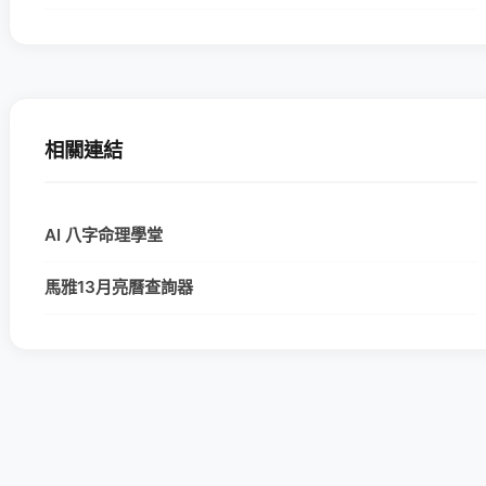
相關連結
AI 八字命理學堂
馬雅13月亮曆查詢器