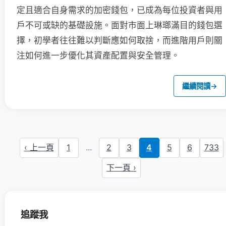
定且適合自身需求的加密錢包，已成為每位投資者與用
戶不可或缺的基礎設施。面對市面上琳瑯滿目的錢包選
擇，初學者往往難以判斷應如何取捨，而進階用戶則關
注如何進一步優化其資產配置與安全管理。
繼續閱讀
→
‹ 上一頁
1
...
2
3
4
5
6
733
下一頁 ›
追蹤我