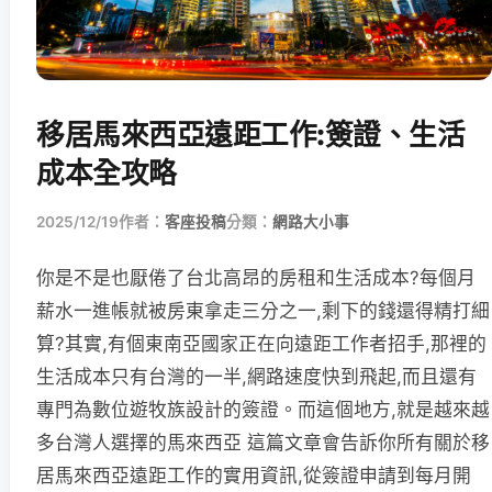
移居馬來西亞遠距工作:簽證、生活
成本全攻略
2025/12/19
作者：
客座投稿
分類：
網路大小事
你是不是也厭倦了台北高昂的房租和生活成本?每個月
薪水一進帳就被房東拿走三分之一,剩下的錢還得精打細
算?其實,有個東南亞國家正在向遠距工作者招手,那裡的
生活成本只有台灣的一半,網路速度快到飛起,而且還有
專門為數位遊牧族設計的簽證。而這個地方,就是越來越
多台灣人選擇的馬來西亞 這篇文章會告訴你所有關於移
居馬來西亞遠距工作的實用資訊,從簽證申請到每月開