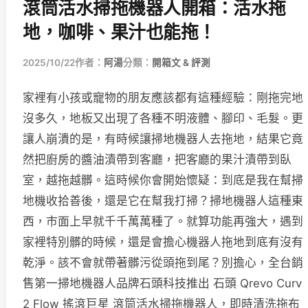
滾筒活水掃拖機器人開箱：活水拖
地，咖啡、果汁也能拖！
2025/10/22
作者：
阿湯
分類：
開箱文 & 評測
家裡有小孩或寵物的朋友應該都有這種經驗：剛拖完地
沒多久，地板又出現了各種不明液體、腳印、毛髮。更
讓人崩潰的是，有時候讓掃地機器人去拖地，結果它竟
然把廚房的醬油漬帶到客廳，把客廳的果汁漬帶到臥
室，越拖越髒。這時候你會開始懷疑：到底是我在幫掃
地機收拾善後，還是它在幫我打掃？掃地機器人這種東
西，市面上早就千千萬萬種了。就算功能再強大，遇到
家裡特別髒的時候，還是會擔心機器人拖地到底有沒有
乾淨。該不會就帶著髒污從頭拖到尾？別擔心，全台銷
售第一掃地機器人品牌石頭科技推出 石頭 Qrevo Curv
2 Flow 搖滾巨星 滾筒活水掃拖機器人，即時清洗拖布