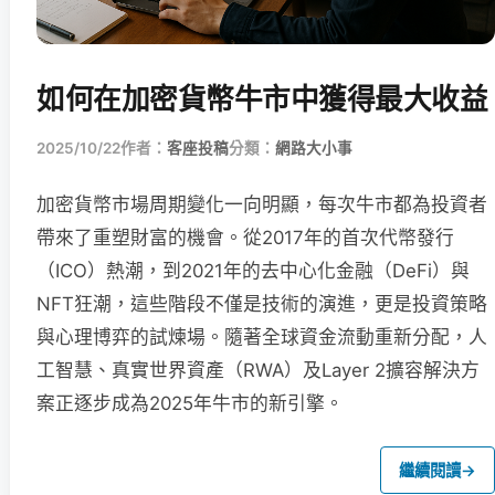
如何在加密貨幣牛市中獲得最大收益
2025/10/22
作者：
客座投稿
分類：
網路大小事
加密貨幣市場周期變化一向明顯，每次牛市都為投資者
帶來了重塑財富的機會。從2017年的首次代幣發行
（ICO）熱潮，到2021年的去中心化金融（DeFi）與
NFT狂潮，這些階段不僅是技術的演進，更是投資策略
與心理博弈的試煉場。隨著全球資金流動重新分配，人
工智慧、真實世界資產（RWA）及Layer 2擴容解決方
案正逐步成為2025年牛市的新引擎。
繼續閱讀
→