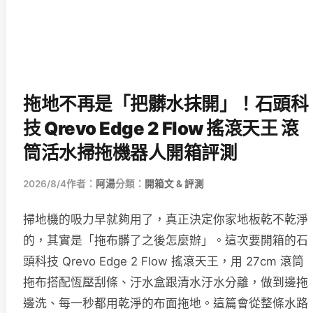
拖地不再是「把髒水抹開」！石頭科
技 Qrevo Edge 2 Flow 搖滾天王 滾
筒活水掃拖機器人開箱評測
2026/8/4
作者：
阿湯
分類：
開箱文 & 評測
掃地機的吸力早就夠用了，真正決定你家地板乾不乾淨
的，其實是「拖布髒了之後怎麼辦」。這次要開箱的石
頭科技 Qrevo Edge 2 Flow 搖滾天王，用 27cm 滾筒
拖布搭配恆壓刮條、汙水盒跟清水汙水分離，做到邊拖
邊洗、每一秒都用乾淨的布面拖地。這篇會從整條水路