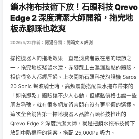
鎖水拖布技術下放！石頭科技 Qrevo
Edge 2 深度清潔大師開箱，拖完地
板赤腳踩也乾爽
2026/5/22
作者：
阿湯
分類：
開箱文 & 評測
掃拖機器人的拖地效果一直是消費者最在意的環節之
一，拖完地板殘留水漬、赤腳踩上去濕濕黏黏的體驗，
相信很多人都經歷過。上次開箱石頭科技旗艦機 Saros
20 Sonic 聲波騎士時，高頻震動搭配鎖水拖布帶來的
「即拖即乾」體驗讓不少人心動，但旗艦價格也讓一些
朋友猶豫，就有很多網友留言問有沒有更平價的選擇。
這次全台銷售第一掃地機器人品牌石頭科技推出的
Qrevo Edge 2 深度清潔大師，就是把鎖水拖布技術下
放到中階機種的答案，搭配 25,000Pa 吸力、