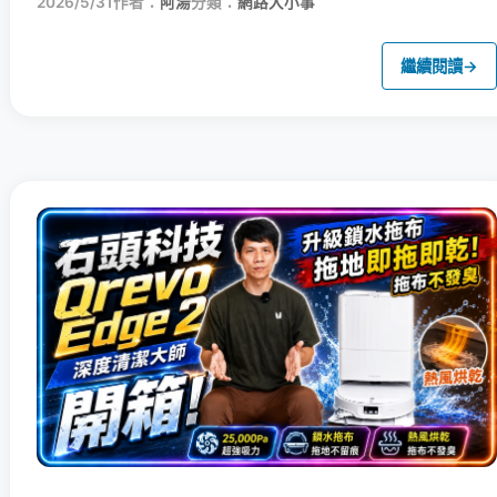
2026/5/31
作者：
阿湯
分類：
網路大小事
繼續閱讀
→