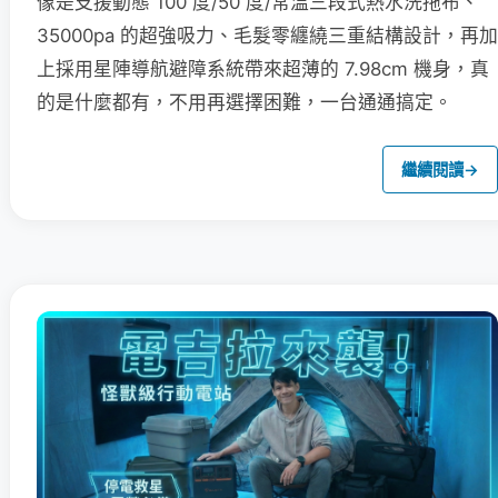
像是支援動態 100 度/50 度/常溫三段式熱水洗拖布、
35000pa 的超強吸力、毛髮零纏繞三重結構設計，再加
上採用星陣導航避障系統帶來超薄的 7.98cm 機身，真
的是什麼都有，不用再選擇困難，一台通通搞定。
繼續閱讀
→