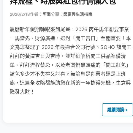
拜流程、時辰與紅包行情懶人包
2026/2/18
作者：
阿湯
分類：
節慶與生活指南
農曆新年假期轉眼來到尾聲，2026 丙午馬年想要事業
一馬當先、財源廣進，選對「開工吉日」至關重要！本
文為您整理了 2026 年最適合公司行號、SOHO 族開工
拜拜的黃道吉日與吉時，並詳細解析開工供品準備清
單、拜拜流程禁忌，以及老闆們最頭痛的「開工紅包」
該包多少才不失禮又討喜。無論您是創業者還是上班
族，這篇全攻略都能助您在新的一年搶得先機，生意興
隆發大財！
繼續閱讀
→