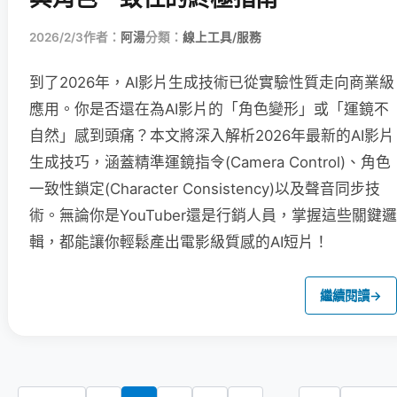
2026/2/3
作者：
阿湯
分類：
線上工具/服務
到了2026年，AI影片生成技術已從實驗性質走向商業級
應用。你是否還在為AI影片的「角色變形」或「運鏡不
自然」感到頭痛？本文將深入解析2026年最新的AI影片
生成技巧，涵蓋精準運鏡指令(Camera Control)、角色
一致性鎖定(Character Consistency)以及聲音同步技
術。無論你是YouTuber還是行銷人員，掌握這些關鍵邏
輯，都能讓你輕鬆產出電影級質感的AI短片！
繼續閱讀
→