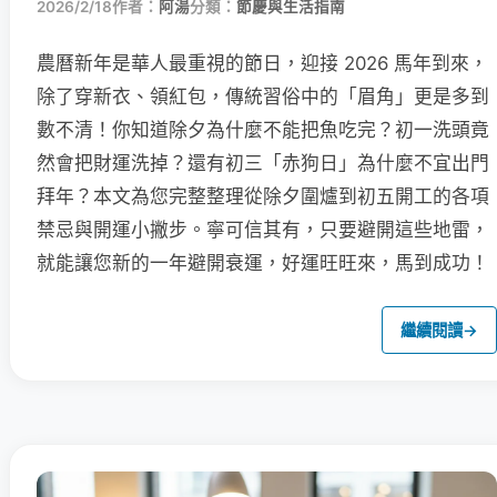
2026/2/18
作者：
阿湯
分類：
節慶與生活指南
農曆新年是華人最重視的節日，迎接 2026 馬年到來，
除了穿新衣、領紅包，傳統習俗中的「眉角」更是多到
數不清！你知道除夕為什麼不能把魚吃完？初一洗頭竟
然會把財運洗掉？還有初三「赤狗日」為什麼不宜出門
拜年？本文為您完整整理從除夕圍爐到初五開工的各項
禁忌與開運小撇步。寧可信其有，只要避開這些地雷，
就能讓您新的一年避開衰運，好運旺旺來，馬到成功！
繼續閱讀
→