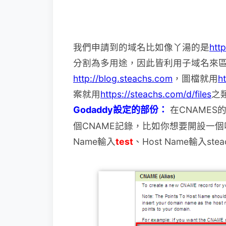
我們申請到的域名比如像丫湯的是
htt
分割
為多用途，因此皆利用子域名來
http://blog.steachs.com
，圖檔就用
h
案就用
https://steachs.com/d/files
之
Godaddy設定的部份：
在CNAMES
個CNAME記錄，比如你想要開
設一個
Name輸入
test
、Host Name輸入stea