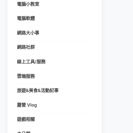
電腦小教室
電腦軟體
網路大小事
網路社群
線上工具/服務
雲端服務
旅遊&美食&活動記事
露營 Vlog
遊戲相關