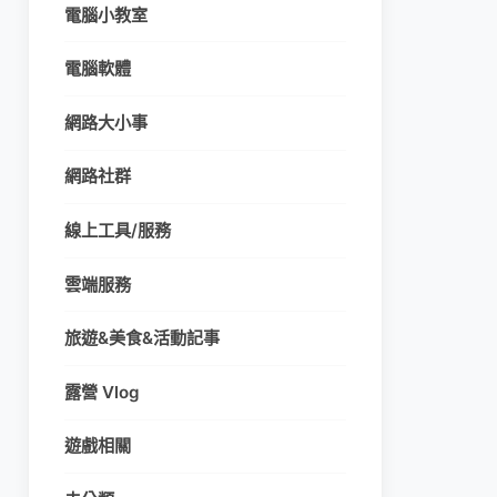
電腦小教室
電腦軟體
網路大小事
網路社群
線上工具/服務
雲端服務
旅遊&美食&活動記事
露營 Vlog
遊戲相關