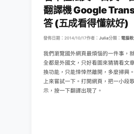
翻譯機 Google Tr
答 (五成看得懂就好)
發佈日期：2014/10/17
作者：
Julia
分類：
電腦軟
我們瀏覽國外網頁最煩惱的一件事，
全都是外國文，只好看圖來猜猜看文
換功能，只能悻悻然離開，多麼掃興。今天聽說
上來嘗試一下。打開網頁，把一小段歌詞用滑鼠
示，按一下翻譯出現了。