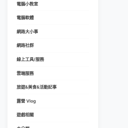
電腦小教室
電腦軟體
網路大小事
網路社群
線上工具/服務
雲端服務
旅遊&美食&活動記事
露營 Vlog
遊戲相關