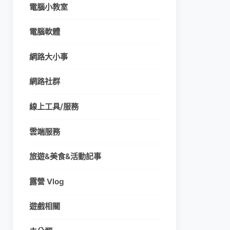
電腦小教室
電腦軟體
網路大小事
網路社群
線上工具/服務
雲端服務
旅遊&美食&活動記事
露營 Vlog
遊戲相關