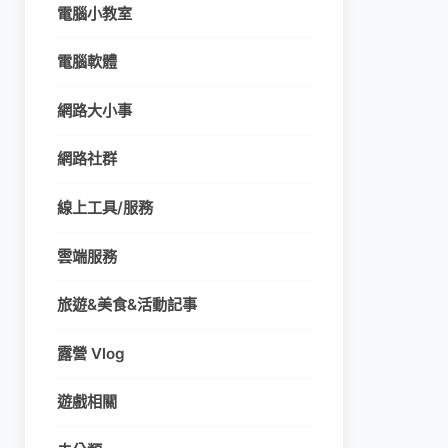
電腦小教室
電腦軟體
網路大小事
網路社群
線上工具/服務
雲端服務
旅遊&美食&活動記事
露營 Vlog
遊戲相關