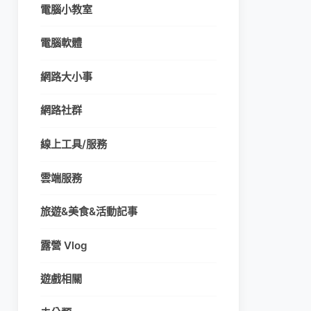
電腦小教室
電腦軟體
網路大小事
網路社群
線上工具/服務
雲端服務
旅遊&美食&活動記事
露營 Vlog
遊戲相關