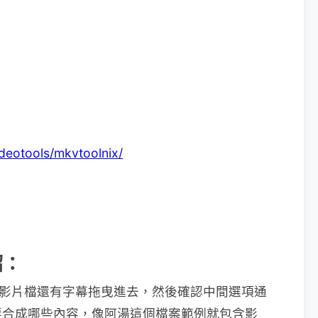
：
deotools/mkvtoolnix/
紹：
V 影片檔還有字幕拖曳進去，然後確認中間選項通
要合成哪些內容，像阿湯這個檔案範例就包含影