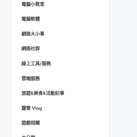
電腦小教室
電腦軟體
網路大小事
網路社群
線上工具/服務
雲端服務
旅遊&美食&活動記事
露營 Vlog
遊戲相關