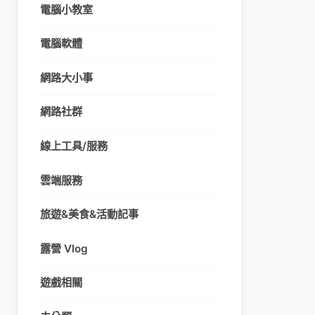
電腦小教室
電腦軟體
網路大小事
網路社群
線上工具/服務
雲端服務
旅遊&美食&活動記事
露營 Vlog
遊戲相關