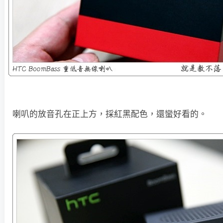
喇叭的放音孔在正上方，採紅黑配色，還蠻好看的。