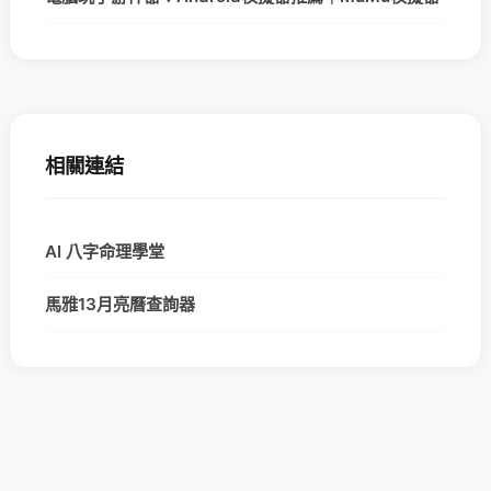
相關連結
AI 八字命理學堂
馬雅13月亮曆查詢器