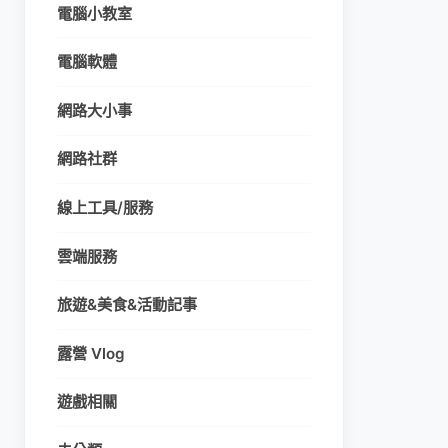
電腦小教室
電腦軟體
網路大小事
網路社群
線上工具/服務
雲端服務
旅遊&美食&活動記事
露營 Vlog
遊戲相關