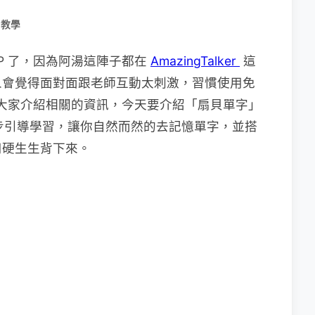
用教學
P 了，因為阿湯這陣子都在
AmazingTalker
這
人會覺得面對面跟老師互動太刺激，習慣使用免
再幫大家介紹相關的資訊，今天要介紹「扇貝單字」
步步引導學習，讓你自然而然的去記憶單字，並搭
用硬生生背下來。