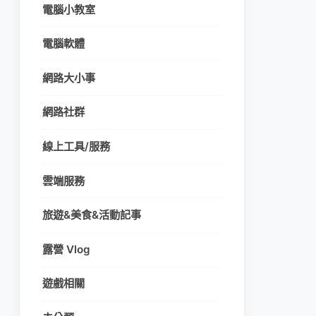
電腦小教室
電腦軟體
網路大小事
網路社群
線上工具/服務
雲端服務
旅遊&美食&活動記事
露營 Vlog
遊戲相關